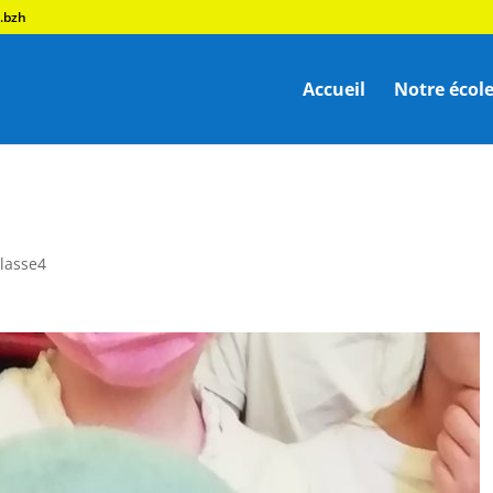
.bzh
Accueil
Notre écol
!
classe4