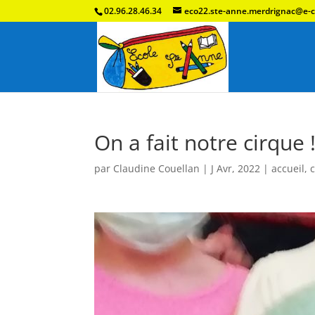
02.96.28.46.34
eco22.ste-anne.merdrignac@e-c
On a fait notre cirque 
par
Claudine Couellan
|
J Avr, 2022
|
accueil
,