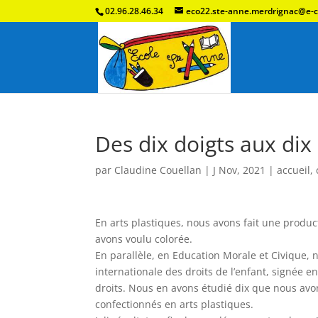
02.96.28.46.34
eco22.ste-anne.merdrignac@e-c
Des dix doigts aux dix 
par
Claudine Couellan
|
J Nov, 2021
|
accueil
,
En arts plastiques, nous avons fait une produc
avons voulu colorée.
En parallèle, en Education Morale et Civique, 
internationale des droits de l’enfant, signée 
droits. Nous en avons étudié dix que nous avons
confectionnés en arts plastiques.