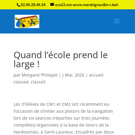
02.96.28.46.34
eco22.ste-anne.merdrignac@e-c.bzh
Quand l’école prend le
large !
par
Morgane Philippe
|
J Mai, 2026
|
accueil
,
classe4
,
classe5
Les 37élèves de CM1 et CM2 ont récemment eu
l’occasion de s’initier aux plaisirs de la navigation
lors de six séances (réparties sur trois journées
complètes) organisées à la base de loisirs de la
Hardouinais, à Saint-Launeuc. Encadrés par deux