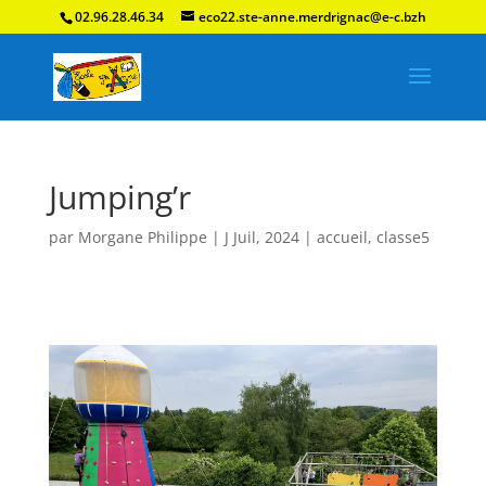
02.96.28.46.34
eco22.ste-anne.merdrignac@e-c.bzh
Jumping’r
par
Morgane Philippe
|
J Juil, 2024
|
accueil
,
classe5