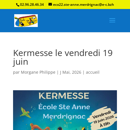
02.96.28.46.34
eco22.ste-anne.merdrignac@e-c.bzh
Kermesse le vendredi 19
juin
par
Morgane Philippe
|
J Mai, 2026
|
accueil