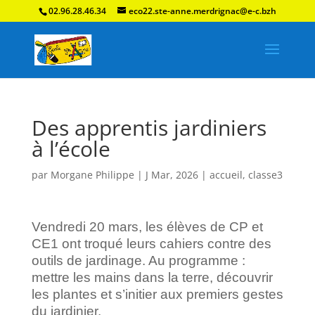
02.96.28.46.34
eco22.ste-anne.merdrignac@e-c.bzh
Des apprentis jardiniers
à l’école
par
Morgane Philippe
|
J Mar, 2026
|
accueil
,
classe3
Vendredi 20 mars, les élèves de CP et
CE1 ont troqué leurs cahiers contre des
outils de jardinage. Au programme :
mettre les mains dans la terre, découvrir
les plantes et s’initier aux premiers gestes
du jardinier.