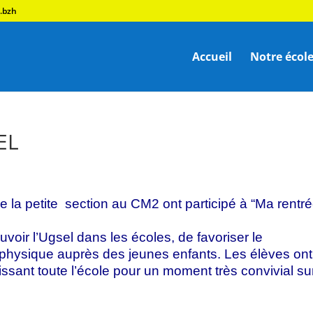
.bzh
Accueil
Notre écol
EL
 la petite section au CM2 ont participé à “Ma rentr
voir l’Ugsel dans les écoles, de favoriser le
é physique auprès des jeunes enfants. Les élèves ont
ant toute l’école pour un moment très convivial sur