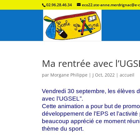
02.96.28.46.34
eco22.ste-anne.merdrignac@e-c
Ma rentrée avec l’UGS
par
Morgane Philippe
|
J Oct, 2022
|
accueil
Vendredi 30 septembre, les élèves de
avec l’UGSEL”.
Cette animation a pour but de promou
développement de l’EPS et l’activit
beaucoup apprécié ce moment réuniss
thème du sport.